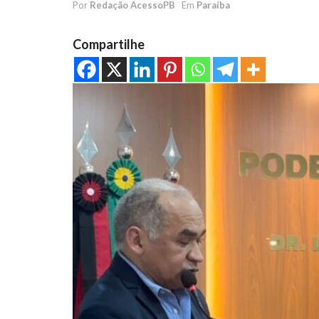
Por
Redação AcessoPB
Em
Paraíba
Compartilhe