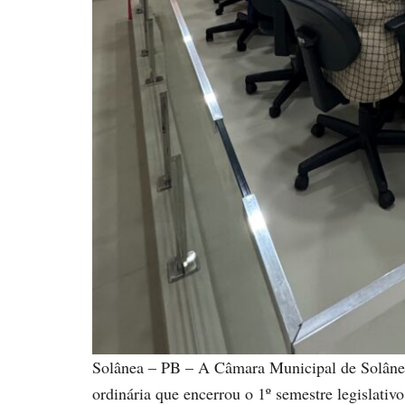
Solânea – PB – A Câmara Municipal de Solânea 
ordinária que encerrou o 1º semestre legislati