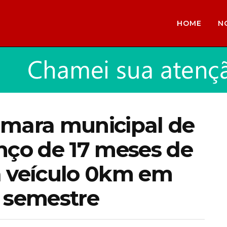
HOME
N
âmara municipal de
nço de 17 meses de
a veículo 0km em
o semestre