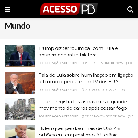
Mundo
Trump diz ter “química” com Lula e
anuncia encontro bilateral
POR
REDAÇÃO ACESSOPB
23 DE SETEMBRO DE 2025
0
Fala de Lula sobre humilhação em ligação
a Trump repercute em TV dos EUA
POR
REDAÇÃO ACESSOPB
7 DE AGOSTO DE 2025
0
Líbano registra festas nas ruas e grande
movimento de carros após cessar-fogo
POR
REDAÇÃO ACESSOPB
27 DE NOVEMBRO DE 2024
0
Biden quer perdoar mais de US$ 4,6
bilhões em empréstimos à Ucrânia