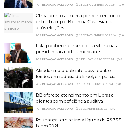
POR
REDAÇÃO ACESSOPB
21 DE NOVEMBRO DE 2024
0
Clima amistoso marca primeiro encontro
entre Trump e Biden na Casa Branca
após eleições
POR
REDAÇÃO ACESSOPB
13 DE NOVEMBRO DE 2024
0
Lula parabeniza Trump pela vitória nas
presidenciais norte-americanas
POR
REDAÇÃO ACESSOPB
6 DE NOVEMBRO DE 2024
0
Atirador mata policial e deixa quatro
feridos em rodovia de Israel, diz polícia
POR
REDAÇÃO ACESSOPB
15 DE OUTUBRO DE 2024
0
BB oferece atendimento em Libras a
clientes com deficiência auditiva
POR
REDAÇÃO ACESSOPB
23 DE ABRIL DE 2022
0
Poupança tem retirada líquida de R$ 35,5
bi em 2021