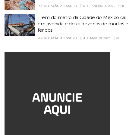
POR
REDAÇÃO ACESSOPB
6 DE JANEIRO DE 2022
0
Trem do metrô da Cidade do México cai
em avenida e deixa dezenas de mortos e
feridos
POR
REDAÇÃO ACESSOPB
4 DE MAIO DE 2021
0