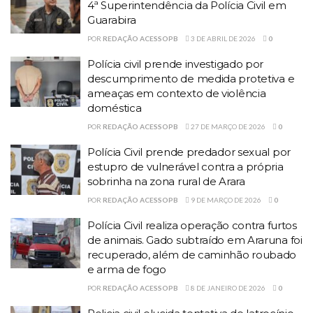
4ª Superintendência da Polícia Civil em
Guarabira
POR
REDAÇÃO ACESSOPB
3 DE ABRIL DE 2026
0
Polícia civil prende investigado por
descumprimento de medida protetiva e
ameaças em contexto de violência
doméstica
POR
REDAÇÃO ACESSOPB
27 DE MARÇO DE 2026
0
Polícia Civil prende predador sexual por
estupro de vulnerável contra a própria
sobrinha na zona rural de Arara
POR
REDAÇÃO ACESSOPB
9 DE MARÇO DE 2026
0
Polícia Civil realiza operação contra furtos
de animais. Gado subtraído em Araruna foi
recuperado, além de caminhão roubado
e arma de fogo
POR
REDAÇÃO ACESSOPB
8 DE JANEIRO DE 2026
0