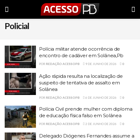
Policial
Polícia militar atende ocorrência de
encontro de cadáver em Solânea,Pb
POR
REDAÇÃO ACESSOPB
9 DE JUNHO DE 2026
0
Ação rápida resulta na localização de
suspeito de tentativa de assalto em
Solânea
POR
REDAÇÃO ACESSOPB
6 DE JUNHO DE 2026
0
Polícia Civil prende mulher com diploma
de educação física falso em Solânea
POR
REDAÇÃO ACESSOPB
2 DE JUNHO DE 2026
0
Delegado Diógenes Fernandes assume a