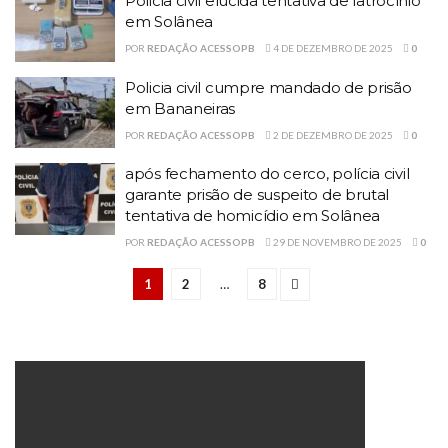
Policia civil elucida tentativa de latrocínio
em Solânea
POR
REDAÇÃO ACESSOPB
4 DE DEZEMBRO DE 2025
0
Policia civil cumpre mandado de prisão
em Bananeiras
POR
REDAÇÃO ACESSOPB
2 DE DEZEMBRO DE 2025
0
após fechamento do cerco, polícia civil
garante prisão de suspeito de brutal
tentativa de homicídio em Solânea
POR
REDAÇÃO ACESSOPB
29 DE NOVEMBRO DE 2025
0
1
2
…
8