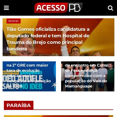
PARAÍBA
Tião Gomes oficializa candidatura a
deputado federal e tem Hospital de
Trauma do Brejo como principal
bandeira
PARAÍBA
PARAÍBA
Bananeiras se destaca
Maria Porto participa
na 2ª GRE com maior
de encontro em Curral
taxa de evolução
de Fora e reforça
educacional e
compromisso com a
conquista a 4ª posição
população do Vale do
no IDEB
Mamanguape
PARAÍBA