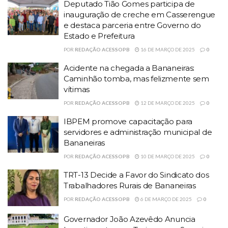
Deputado Tião Gomes participa de
inauguração de creche em Casserengue
e destaca parceria entre Governo do
Estado e Prefeitura
POR
REDAÇÃO ACESSOPB
16 DE MARÇO DE 2025
0
Acidente na chegada a Bananeiras:
Caminhão tomba, mas felizmente sem
vítimas
POR
REDAÇÃO ACESSOPB
12 DE MARÇO DE 2025
0
IBPEM promove capacitação para
servidores e administração municipal de
Bananeiras
POR
REDAÇÃO ACESSOPB
10 DE MARÇO DE 2025
0
TRT-13 Decide a Favor do Sindicato dos
Trabalhadores Rurais de Bananeiras
POR
REDAÇÃO ACESSOPB
6 DE MARÇO DE 2025
0
Governador João Azevêdo Anuncia