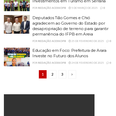
Investimentos em Turismo em Serraria
POR
REDAÇÃO ACESSOPB
5 DE MARÇO DE 2025
0
Deputados Tião Gomes e Chió
agradecem ao Governo do Estado por
desapropriação de terreno para garantir
permanência do IFPB em Areia
POR
REDAÇÃO ACESSOPB
25 DE FEVEREIRO DE 2025
0
Educação em Foco: Prefeitura de Arara
Investe no Futuro dos Alunos
POR
REDAÇÃO ACESSOPB
24 DE FEVEREIRO DE 2025
0
1
2
3