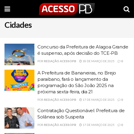
Cidades
Concurso da Prefeitura de Alagoa Grande
é suspenso, após decisão do TCE-PB
POR
REDAÇÃO ACESSOPB
18 DE MARÇO DE 2025
0
A Prefeitura de Bananeiras, no Brejo
paraibano, fará o lançamento da
programação do São João 2025 na
próxima sexta-feira, dia 21
POR
REDAÇÃO ACESSOPB
17 DE MARÇO DE 2025
0
Contratação Questionável: Prefeitura de
Solânea sob Suspeita
POR
REDAÇÃO ACESSOPB
17 DE MARÇO DE 2025
0